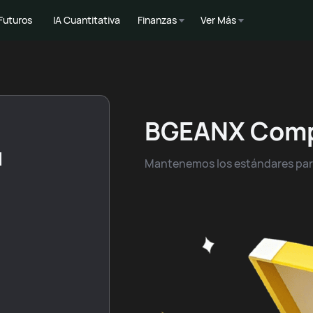
Futuros
IA Cuantitativa
Finanzas
Ver Más
BGEANX Com
u
Mantenemos los estándares para